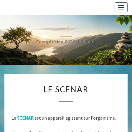
Skip
Togg
to
navig
content
Énergéticien & Géobiologue
LE
LE SCENAR
SCENAR
Le
SCENAR
est un appareil agissant sur l’organisme.