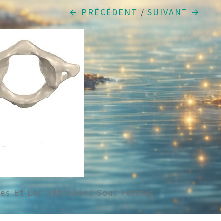
← PRÉCÉDENT
/
SUIVANT →
s Et Les Rétroliens Sont Fermés.